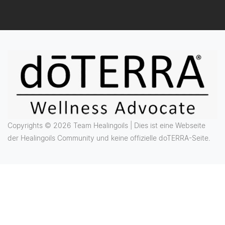
Copyrights © 2026 Team Healingoils | Dies ist eine Webseite
der Healingoils Community und keine offizielle doTERRA-Seite.