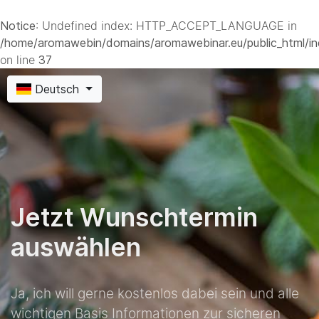
Notice
: Undefined index: HTTP_ACCEPT_LANGUAGE in
/home/aromawebin/domains/aromawebinar.eu/public_html/in
on line
37
Deutsch
Jetzt Wunschtermin
auswählen
Ja, ich will gerne kostenlos dabei sein und alle
wichtigen Basis Informationen zur sicheren