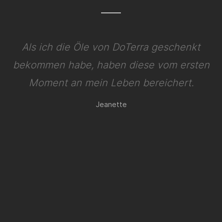
Als ich die Öle von DoTerra geschenkt
bekommen habe, haben diese vom ersten
Moment an mein Leben bereichert.
Jeanette
Marietta
Elke
Regula
Astrid
Heidi
Birgit
Andrea